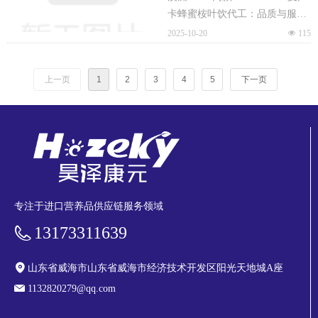
桉叶饮代工：品质与服务
卡蜂蜜桉叶饮代工：品质与服务
并优
并优，品质是代工核心竞争力。
2025-10-20
넶
115
原料端精选新西兰天然麦卢卡蜂
蜜，依托全球供应链整合能力溯
上一页
1
2
3
4
5
下一页
源成分源头，搭配澳洲原生桉叶
提取物，构建天然成分基底。生
产环节采用 GMP 标准车间，通
过全链条质量追溯体系，确保每
批次产品的一致性与安全性，为
品牌筑牢信任根基。
专注于进口营养品供应链服务领域
13173311639
山东省威海市山东省威海市经济技术开发区阳光天地城A座
1132820279@qq.com