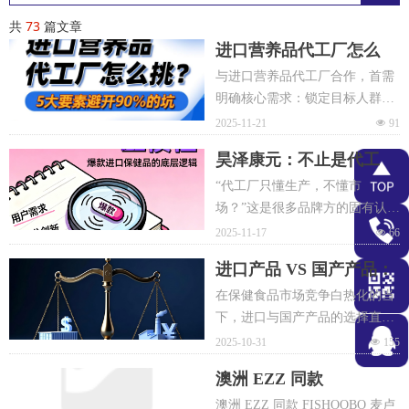
共
73
篇文章
进口营养品代工厂怎么
挑？5 大要素避开 90%
与进口营养品代工厂合作，首需
的坑
明确核心需求：锁定目标人群
（孕妇、中老年等）匹配定位，
2025-11-21
넶
91
确定价格区间与剂型（片、胶囊
昊泽康元：不止是代工
等），明确产能、交期及欧盟有
厂，更是你的 “产品力引
机认证等质量标准，确保合规。
“代工厂只懂生产，不懂市
擎”
场？”这是很多品牌方的固有认
如软胶囊需专用生产线，这类细
知。但在进口营养品赛道，昊泽
2025-11-17
넶
66
节需提前确认。清晰需求可精准
康元正打破偏见——我们不止是
进口产品 VS 国产产品：
筛选合作方，规避后期纠纷，夯
生产方，更是客户的“产品力重塑
一份给品牌创始人的成本
实合作基础。
伙伴”。传统代工厂常陷入“按单
在保健食品市场竞争白热化的当
与效益分析报告
生产”的被动，而昊泽康元从合作
下，进口与国产产品的选择直接
初期就深入参与，结合市场数据
影响品牌布局与市场收益。本文
2025-10-31
넶
155
提出调整建议。
从成本结构与效益产出维度，为
澳洲 EZZ 同款
品牌创始人提供实用决策参考。
FISHOOBO 麦卢卡蜂蜜
澳洲 EZZ 同款 FISHOOBO 麦卢