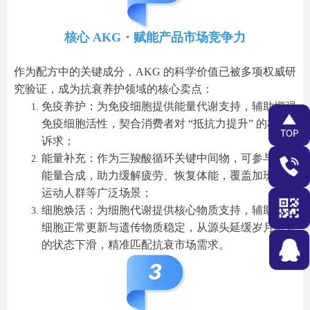
核心 AKG・赋能产品市场竞争力
作为配方中的关键成分，AKG 的科学价值已被多项权威研
究验证，成为抗衰养护领域的核心卖点：
免疫养护：为免疫细胞提供能量代谢支持，辅助增强
免疫细胞活性，契合消费者对 “抵抗力提升” 的核心
诉求；
能量补充：作为三羧酸循环关键中间物，可参与机体
能量合成，助力缓解疲劳、恢复体能，覆盖加班族、
运动人群等广泛场景；
细胞焕活：为细胞代谢提供核心物质支持，辅助维持
细胞正常更新与遗传物质稳定，从源头延缓岁月带来
的状态下滑，精准匹配抗衰市场需求。