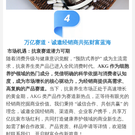
万亿赛道・诚邀经销商共拓财富蓝海
市场机遇：抗衰赛道潜力可期
随着消费升级与健康意识觉醒，“预防式养护” 成为主流需
求，抗衰养生类产品已进入全民消费时代。
AKG 作为细胞
养护领域的热门成分，凭借明确的科学依据与消费者认知
度，成为市场增长的核心驱动力，为经销商提供高需求、
高复购的产品赛道。
当下，抗衰养生市场正处于高速增长
的黄金期，AKG 类产品作为赛道新热点，正等待有眼光的
经销商挖掘商业价值。我们秉持 “诚信合作、共创共赢” 的
理念，诚邀全国经销商、渠道商、企业客户携手，共享万
亿抗衰市场红利，共同打造健康养护领域的商业新生态。
如需了解合作政策、产品资质、样品申请等详情，欢迎随
时联系我们，开启财富合作新篇章！