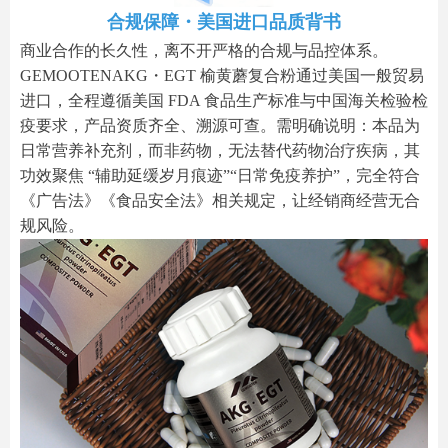
合规保障・美国进口品质背书
商业合作的长久性，离不开严格的合规与品控体系。
GEMOOTENAKG・EGT 榆黄蘑复合粉通过美国一般贸易
进口，全程遵循美国 FDA 食品生产标准与中国海关检验检
疫要求，产品资质齐全、溯源可查。需明确说明：本品为
日常营养补充剂，而非药物，无法替代药物治疗疾病，其
功效聚焦 “辅助延缓岁月痕迹”“日常免疫养护”，完全符合
《广告法》《食品安全法》相关规定，让经销商经营无合
规风险。