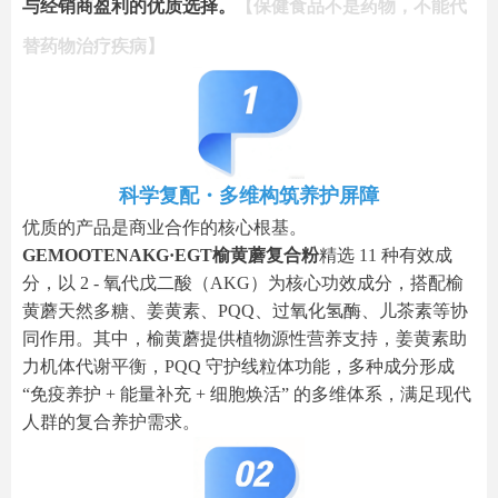
与经销商盈利的优质选择。
【保健食品不是药物，不能代
替药物治疗疾病】
科学复配・多维构筑养护屏障
优质的产品是商业合作的核心根基。
GEMOOTENAKG·EGT榆黄蘑复合粉
精选 11 种有效成
分，以 2 - 氧代戊二酸（AKG）为核心功效成分，搭配榆
黄蘑天然多糖、姜黄素、PQQ、过氧化氢酶、儿茶素等协
同作用。其中，榆黄蘑提供植物源性营养支持，姜黄素助
力机体代谢平衡，PQQ 守护线粒体功能，多种成分形成
“免疫养护 + 能量补充 + 细胞焕活” 的多维体系，满足现代
人群的复合养护需求。