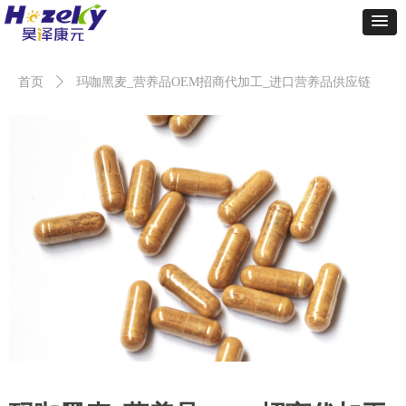
首页
ꄲ
玛咖黑麦_营养品OEM招商代加工_进口营养品供应链