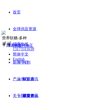
首页
全球供应资源
营养软糖-多种
昊泽康元，你我的健康家园！
넳
넲
招商热线：
ꀅ
简体中文
OME代加工
13173311639
简体中文
English
新闻中心
片剂
产品中心
软胶囊
前沿咨讯
关于我们
硬胶囊
健康资讯
现货产品