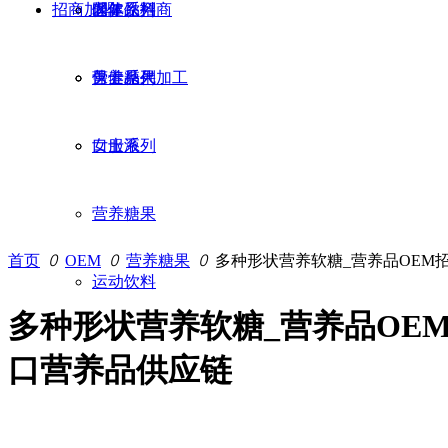
招商加盟
固体饮料
保健品招商
老年系列
营养糖果
保健品代加工
男士系列
口服液
女士系列
营养糖果
首页
ꄲ
OEM
ꄲ
营养糖果
ꄲ
多种形状营养软糖_营养品OEM
运动饮料
多种形状营养软糖_营养品OE
口营养品供应链